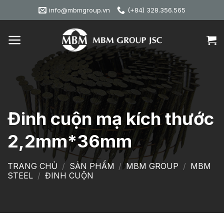
Skip
info@mbmgroup.vn
(+84) 328.356.565
to
content
Đinh cuộn mạ kích thước
2,2mm*36mm
TRANG CHỦ
/
SẢN PHẨM
/
MBM GROUP
/
MBM
STEEL
/
ĐINH CUỘN