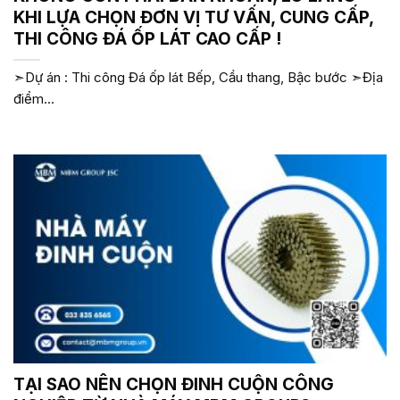
KHI LỰA CHỌN ĐƠN VỊ TƯ VẤN, CUNG CẤP,
THI CÔNG ĐÁ ỐP LÁT CAO CẤP !
➣Dự án : Thi công Đá ốp lát Bếp, Cầu thang, Bậc bước ➣Địa
điểm...
TẠI SAO NÊN CHỌN ĐINH CUỘN CÔNG