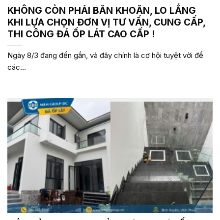
KHÔNG CÒN PHẢI BĂN KHOĂN, LO LẮNG
KHI LỰA CHỌN ĐƠN VỊ TƯ VẤN, CUNG CẤP,
THI CÔNG ĐÁ ỐP LÁT CAO CẤP !
Ngày 8/3 đang đến gần, và đây chính là cơ hội tuyệt vời để
các...