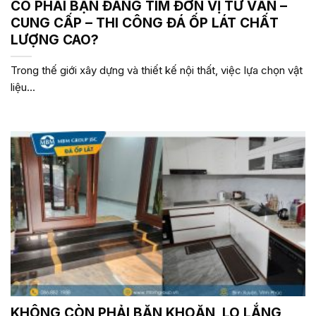
CÓ PHẢI BẠN ĐANG TÌM ĐƠN VỊ TƯ VẤN –
CUNG CẤP – THI CÔNG ĐÁ ỐP LÁT CHẤT
LƯỢNG CAO?
Trong thế giới xây dựng và thiết kế nội thất, việc lựa chọn vật
liệu...
KHÔNG CÒN PHẢI BĂN KHOĂN, LO LẮNG