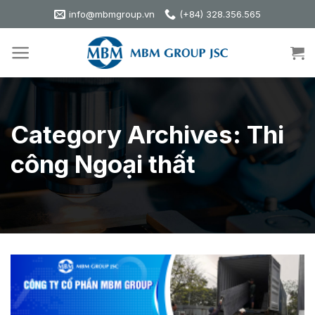
Skip
info@mbmgroup.vn
(+84) 328.356.565
to
content
Category Archives:
Thi
công Ngoại thất