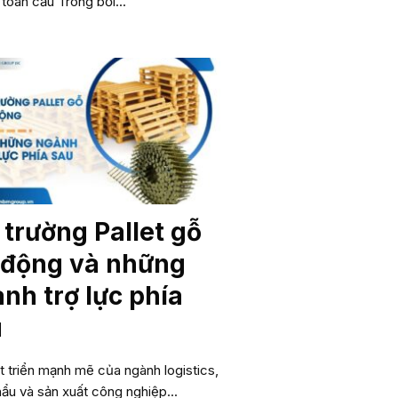
 toàn cầu Trong bối...
 trường Pallet gỗ
 động và những
nh trợ lực phía
u
t triển mạnh mẽ của ngành logistics,
hẩu và sản xuất công nghiệp...