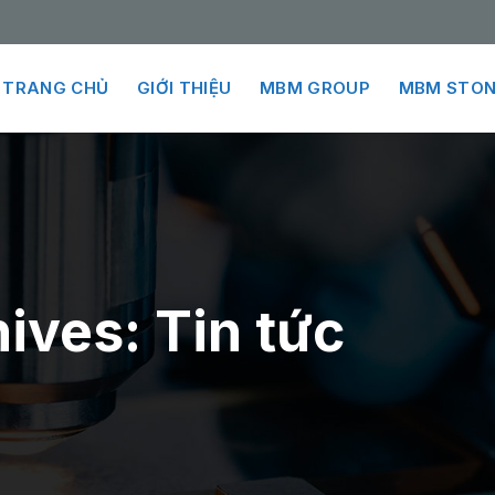
TRANG CHỦ
GIỚI THIỆU
MBM GROUP
MBM STON
hives:
Tin tức