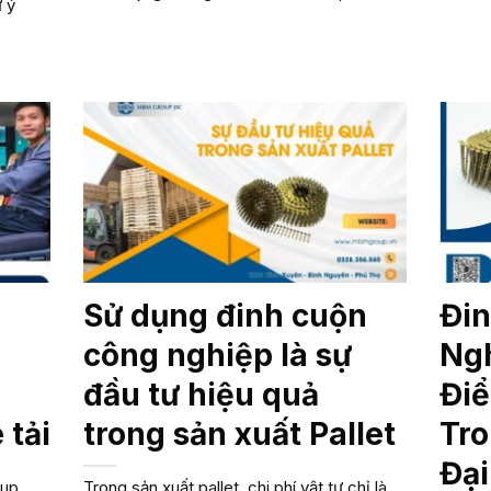
 ý
Sử dụng đinh cuộn
Đi
công nghiệp là sự
Ngh
đầu tư hiệu quả
Đi
 tải
trong sản xuất Pallet
Tro
Đại
oup
Trong sản xuất pallet, chi phí vật tư chỉ là