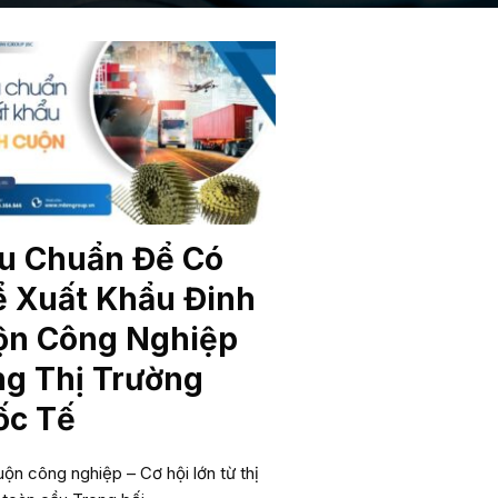
u Chuẩn Để Có
 Xuất Khẩu Đinh
ộn Công Nghiệp
g Thị Trường
ốc Tế
uộn công nghiệp – Cơ hội lớn từ thị