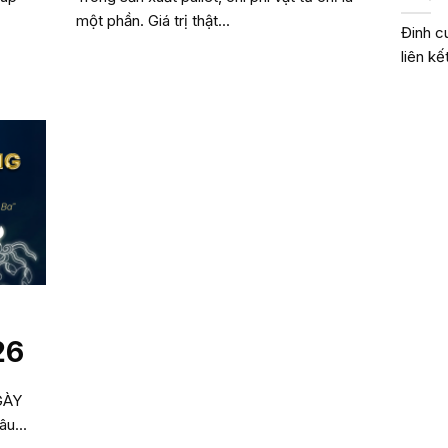
một phần. Giá trị thật...
Đinh c
liên k
26
GÀY
u...