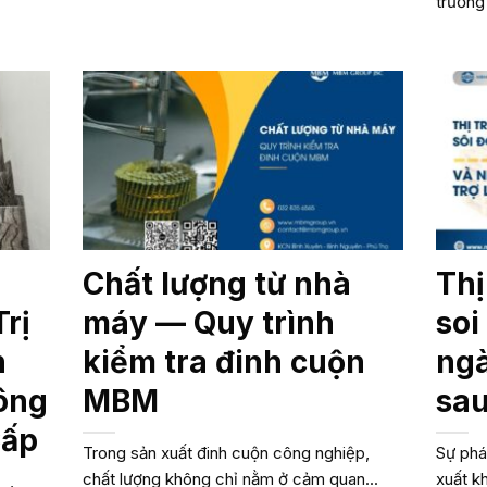
trường
Chất lượng từ nhà
Thị
rị
máy — Quy trình
soi
n
kiểm tra đinh cuộn
ngà
ông
MBM
sa
Cấp
Trong sản xuất đinh cuộn công nghiệp,
Sự phá
chất lượng không chỉ nằm ở cảm quan...
xuất k