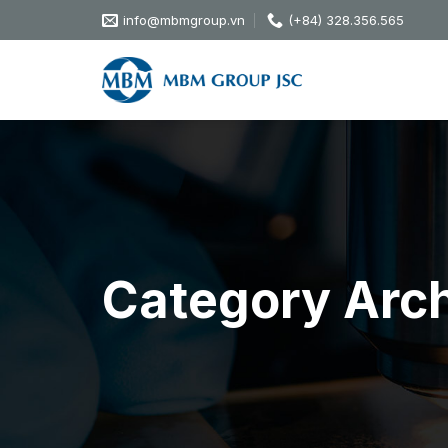
Skip
info@mbmgroup.vn
(+84) 328.356.565
to
content
Category Arc