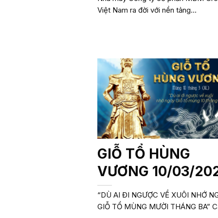
Việt Nam ra đời với nền tảng...
GIỖ TỔ HÙNG
VƯƠNG 10/03/20
“DÙ AI ĐI NGƯỢC VỀ XUÔI NHỚ N
GIỖ TỔ MÙNG MƯỜI THÁNG BA” Câ