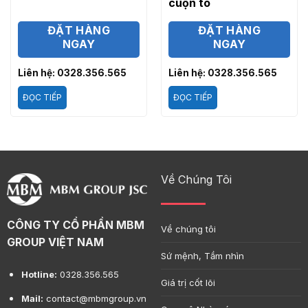
cuộn to
ĐẶT HÀNG
ĐẶT HÀNG
NGAY
NGAY
Liên hệ: 0328.356.565
Liên hệ: 0328.356.565
ĐỌC TIẾP
ĐỌC TIẾP
Về Chúng Tôi
CÔNG TY CỔ PHẦN MBM
Về chúng tôi
GROUP VIỆT NAM
Sứ mệnh, Tầm nhìn
Hotline:
0328.356.565
Giá trị cốt lõi
Mail:
contact@mbmgroup.vn