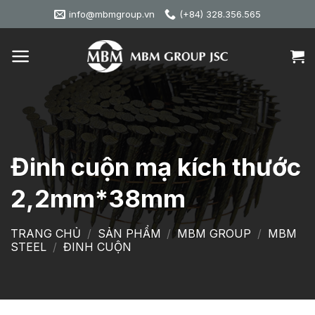
Skip
info@mbmgroup.vn
(+84) 328.356.565
to
content
Đinh cuộn mạ kích thước
2,2mm*38mm
TRANG CHỦ
/
SẢN PHẨM
/
MBM GROUP
/
MBM
STEEL
/
ĐINH CUỘN