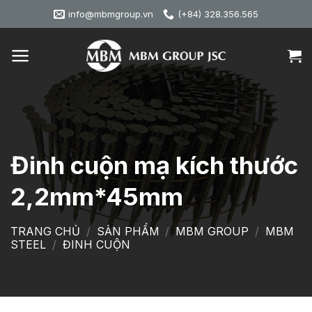
Skip
info@mbmgroup.vn
(+84) 328.356.565
to
content
Đinh cuộn mạ kích thước
2,2mm*45mm
TRANG CHỦ
/
SẢN PHẨM
/
MBM GROUP
/
MBM
STEEL
/
ĐINH CUỘN