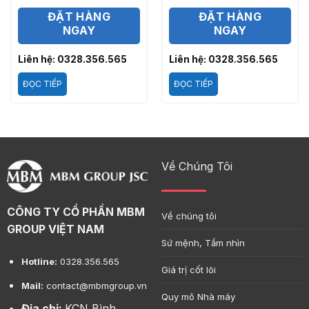
ĐẶT HÀNG
ĐẶT HÀNG
NGAY
NGAY
Liên hệ: 0328.356.565
Liên hệ: 0328.356.565
ĐỌC TIẾP
ĐỌC TIẾP
Về Chúng Tôi
CÔNG TY CỔ PHẦN MBM
Về chúng tôi
GROUP VIỆT NAM
Sứ mệnh, Tầm nhìn
Hotline:
0328.356.565
Giá trị cốt lõi
Mail:
contact@mbmgroup.vn
Quy mô Nhà máy
Địa chỉ:
KCN Bình