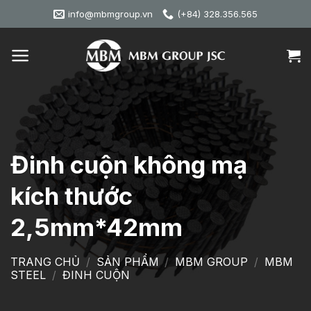
Skip
info@mbmgroup.vn
(+84) 328.356.565
to
content
Đinh cuộn không mạ
kích thước
2,5mm*42mm
TRANG CHỦ
/
SẢN PHẨM
/
MBM GROUP
/
MBM
STEEL
/
ĐINH CUỘN