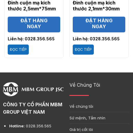
Đinh cuộn mạ kích
Đinh cuộn mạ kích
thước 2,5mm*75mm
thước 2,1mm*30mm
ĐẶT HÀNG
ĐẶT HÀNG
NGAY
NGAY
Liên hệ: 0328.356.565
Liên hệ: 0328.356.565
ĐỌC TIẾP
ĐỌC TIẾP
Về Chúng Tôi
CÔNG TY CỔ PHẦN MBM
Về chúng tôi
GROUP VIỆT NAM
Sứ mệnh, Tầm nhìn
Hotline:
0328.356.565
Giá trị cốt lõi