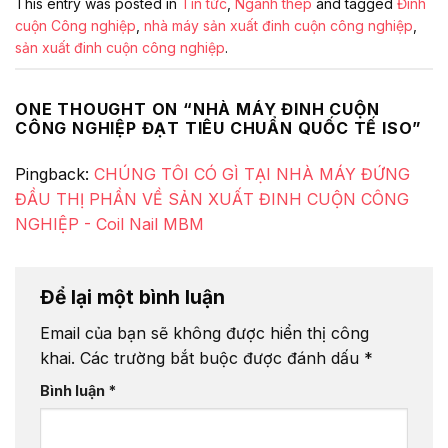
This entry was posted in
Tin tức
,
Ngành thép
and tagged
Đinh
cuộn Công nghiệp
,
nhà máy sản xuất đinh cuộn công nghiệp
,
sản xuất đinh cuộn công nghiệp
.
ONE THOUGHT ON “
NHÀ MÁY ĐINH CUỘN
CÔNG NGHIỆP ĐẠT TIÊU CHUẨN QUỐC TẾ ISO
”
Pingback:
CHÚNG TÔI CÓ GÌ TẠI NHÀ MÁY ĐỨNG
ĐẦU THỊ PHẦN VỀ SẢN XUẤT ĐINH CUỘN CÔNG
NGHIỆP - Coil Nail MBM
Để lại một bình luận
Email của bạn sẽ không được hiển thị công
khai.
Các trường bắt buộc được đánh dấu
*
Bình luận
*