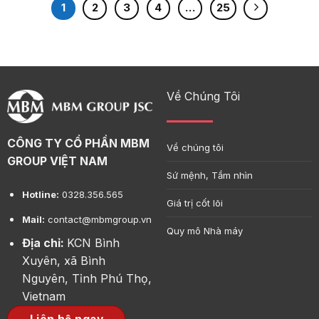
1
2
3
4
…
25
Về Chúng Tôi
CÔNG TY CỔ PHẦN MBM
Về chúng tôi
GROUP VIỆT NAM
Sứ mệnh, Tầm nhìn
Hotline:
0328.356.565
Giá trị cốt lõi
Mail:
contact@mbmgroup.vn
Quy mô Nhà máy
Địa chỉ:
KCN Bình
Xuyên, xã Bình
Nguyên, Tỉnh Phú Thọ,
Vietnam