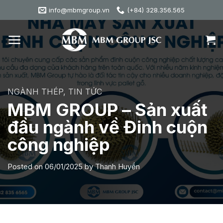
Skip
info@mbmgroup.vn
(+84) 328.356.565
to
content
NGÀNH THÉP
,
TIN TỨC
MBM GROUP – Sản xuất
đầu ngành về Đinh cuộn
công nghiệp
Posted on
06/01/2025
by
Thanh Huyền