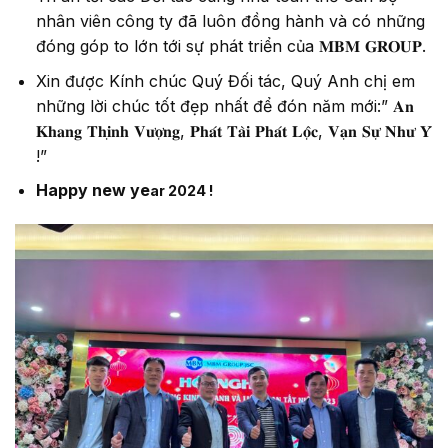
nhân viên công ty đã luôn đồng hành và có những
đóng góp to lớn tới sự phát triển của 𝐌𝐁𝐌 𝐆𝐑𝐎𝐔𝐏.
Xin được Kính chúc Quý Đối tác, Quý Anh chị em
những lời chúc tốt đẹp nhất để đón năm mới:” 𝐀𝐧
𝐊𝐡𝐚𝐧𝐠 𝐓𝐡𝐢̣𝐧𝐡 𝐕𝐮̛𝐨̛̣𝐧𝐠, 𝐏𝐡𝐚́𝐭 𝐓𝐚̀𝐢 𝐏𝐡𝐚́𝐭 𝐋𝐨̣̂𝐜, 𝐕𝐚̣𝐧 𝐒𝐮̛̣ 𝐍𝐡𝐮̛ 𝐘́
!”
Happy new ye
ar 2024 !