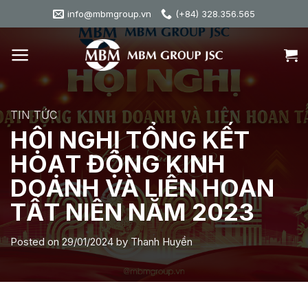
Skip
info@mbmgroup.vn
(+84) 328.356.565
to
content
TIN TỨC
HỘI NGHỊ TỔNG KẾT
HOẠT ĐỘNG KINH
DOANH VÀ LIÊN HOAN
TẤT NIÊN NĂM 2023
Posted on
29/01/2024
by
Thanh Huyền