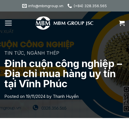
Skip
info@mbmgroup.vn
(+84) 328.356.565
to
content
TIN TỨC
,
NGÀNH THÉP
Đinh cuộn công nghiệp –
Địa chỉ mua hàng uy tín
tại Vĩnh Phúc
Posted on
19/11/2024
by
Thanh Huyền