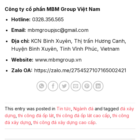
Công ty cổ phần MBM Group Việt Nam
Hotline:
0328.356.565
Email:
mbmgroupjsc@gmail.com
Địa chỉ:
KCN Bình Xuyên, Thị trấn Hương Canh,
Huyện Bình Xuyên, Tỉnh Vĩnh Phúc, Vietnam
Website:
www.mbmgroup.vn
Zalo OA:
https://zalo.me/2754527107165002421
This entry was posted in
Tin tức
,
Ngành đá
and tagged
đá xây
dựng
,
thi công đá ốp lát
,
thi công đá ốp lát cao cấp
,
thi công
đá xây dựng
,
thi công đá xây dựng cao cấp
.