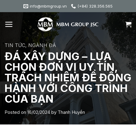
Skip
info@mbmgroup.vn
(+84) 328.356.565
to
content
TIN TỨC
,
NGÀNH ĐÁ
ĐÁ XÂY DỰNG – LỰA
CHỌN ĐƠN VỊ UY TÍN,
TRÁCH NHIỆM ĐỂ ĐỒNG
HÀNH VỚI CÔNG TRÌNH
CỦA BẠN
Posted on
16/02/2024
by
Thanh Huyền