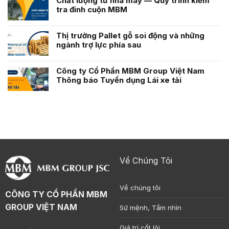
Chất lượng từ nhà máy — Quy trình kiểm
tra đinh cuộn MBM
Thị trường Pallet gỗ soi động và những
ngành trợ lực phía sau
Công ty Cổ Phần MBM Group Việt Nam
Thông báo Tuyển dụng Lái xe tải
Về Chúng Tôi
Về chúng tôi
CÔNG TY CỔ PHẦN MBM
GROUP VIỆT NAM
Sứ mệnh, Tầm nhìn
Giá trị cốt lõi