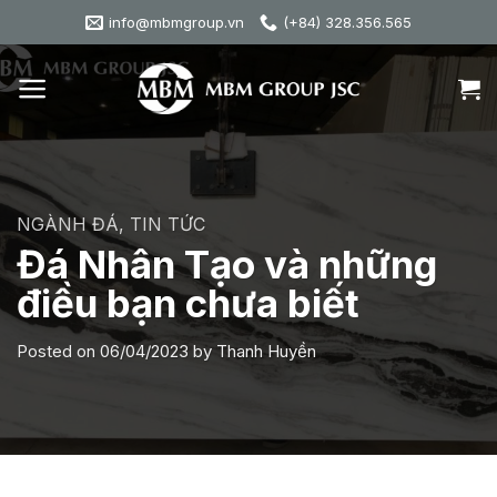
Skip
info@mbmgroup.vn
(+84) 328.356.565
to
content
NGÀNH ĐÁ
,
TIN TỨC
Đá Nhân Tạo và những
điều bạn chưa biết
Posted on
06/04/2023
by
Thanh Huyền