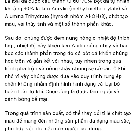
Là loai đá được cấu thành từ 60-70% bột đá tự nhiên,
khoảng 30% là keo Acrylic (methyl methacrylate) và
Alumina Trihydrate (hyroxit nhôm Al(OH)3), chất tạo
màu, vải thủy tinh và một số thành phần khác.
Sau đó, chúng được đem nung nóng ở nhiệt độ thích
hợp, nhiệt độ này khiến keo Acrlic nóng chảy và bao
bọc các thành phần trong đó có bột đá khiến chúng
hòa trộn và gắn kết với nhau, tuy nhiên trong quá
trình pha trộn và nóng chảy chúng sẽ có các lỗ khí
nhỏ vì vậy chúng được đưa vào quy trình rung ép
chân không nhằm định hình hình dạng và loại bỏ
hoàn toàn lỗ khí. Cuối cùng là được làm nguội và
đánh bóng bề mặt.
Trong quá trình sản xuất, có thể thay đổi tỉ lệ chất tạo
màu để mang đến những sản phẩm đa dạng màu sắc,
phù hợp với nhu cầu của người tiêu dùng.