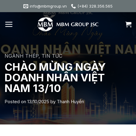
Skip
info@mbmgroup.vn
(+84) 328.356.565
to
content
NGÀNH THÉP
,
TIN TỨC
CHÀO MỪNG NGÀY
DOANH NHÂN VIỆT
NAM 13/10
Posted on
13/10/2025
by
Thanh Huyền