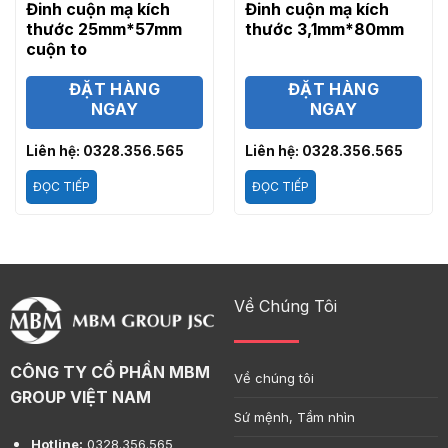
Đinh cuộn mạ kích
Đinh cuộn mạ kích
thước 25mm*57mm
thước 3,1mm*80mm
cuộn to
ĐẶT HÀNG
ĐẶT HÀNG
NGAY
NGAY
Liên hệ: 0328.356.565
Liên hệ: 0328.356.565
ĐỌC TIẾP
ĐỌC TIẾP
Về Chúng Tôi
CÔNG TY CỔ PHẦN MBM
Về chúng tôi
GROUP VIỆT NAM
Sứ mệnh, Tầm nhìn
Hotline:
0328.356.565