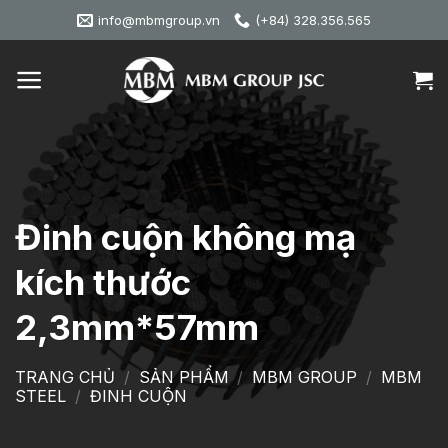
Skip
info@mbmgroup.vn
(+84) 328.356.565
to
content
Đinh cuộn không mạ
kích thước
2,3mm*57mm
TRANG CHỦ
/
SẢN PHẨM
/
MBM GROUP
/
MBM
STEEL
/
ĐINH CUỘN