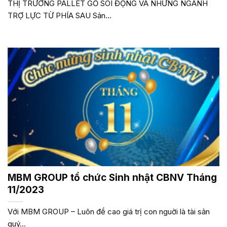
THỊ TRƯỜNG PALLET GỖ SÔI ĐỘNG VÀ NHỮNG NGÀNH
TRỢ LỰC TỪ PHÍA SAU Sản...
MBM GROUP tổ chức Sinh nhật CBNV Tháng
11/2023
Với MBM GROUP – Luôn đề cao giá trị con nguời là tài sản
quý...