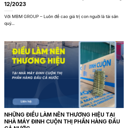
12/2023
Với MBM GROUP – Luôn đề cao giá trị con nguời là tài sản
quý...
NHỮNG ĐIỀU LÀM NÊN THƯƠNG HIỆU TẠI
NHÀ MÁY ĐINH CUỘN THỊ PHẦN HÀNG ĐẦU