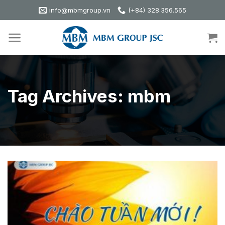
Skip
info@mbmgroup.vn
(+84) 328.356.565
to
content
Tag Archives:
mbm