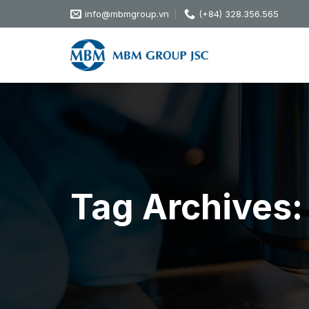
Skip
info@mbmgroup.vn
(+84) 328.356.565
to
content
Tag Archives