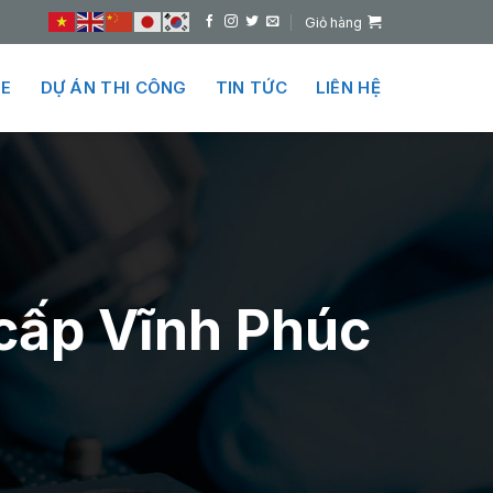
Giỏ hàng
E
DỰ ÁN THI CÔNG
TIN TỨC
LIÊN HỆ
 cấp Vĩnh Phúc