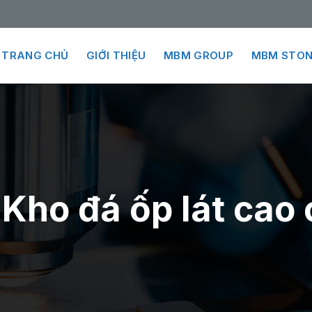
TRANG CHỦ
GIỚI THIỆU
MBM GROUP
MBM STON
:
Kho đá ốp lát cao