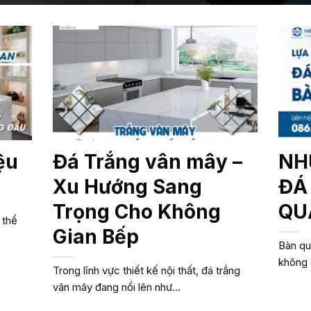
ệu
Đá Trắng vân mây –
NH
Xu Hướng Sang
ĐÁ
Trọng Cho Không
QU
 thể
Gian Bếp
Bàn qu
không 
Trong lĩnh vực thiết kế nội thất, đá trắng
vân mây đang nổi lên như...