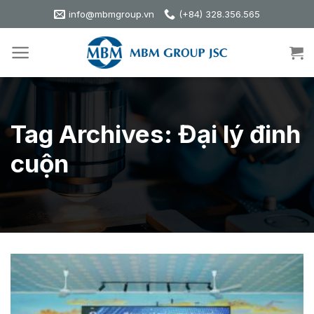
Skip
info@mbmgroup.vn
(+84) 328.356.565
to
content
Tag Archives:
Đại lý đinh
cuộn