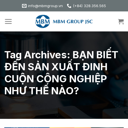
Skip
info@mbmgroup.vn
(+84) 328.356.565
to
content
Tag Archives:
BẠN BIẾT
ĐẾN SẢN XUẤT ĐINH
CUỘN CÔNG NGHIỆP
NHƯ THẾ NÀO?