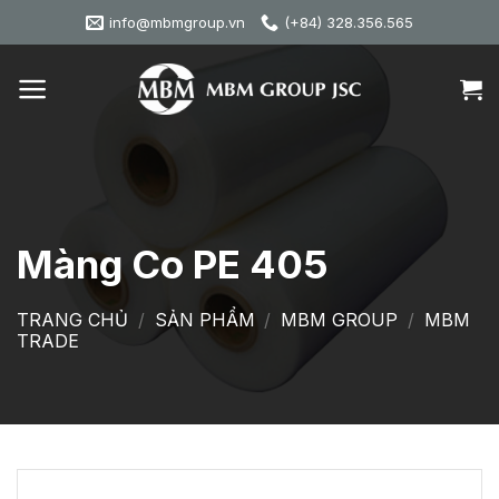
Skip
info@mbmgroup.vn
(+84) 328.356.565
to
content
Màng Co PE 405
TRANG CHỦ
/
SẢN PHẨM
/
MBM GROUP
/
MBM
TRADE