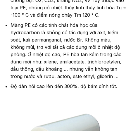
chống bụi, O2, CO2, kháng NO2, vv Tùy thuộc vào
loại PE, chúng có nhiệt. thủy tinh thủy tinh hóa Tg ≈
-100 ° C và điểm nóng chảy Tm 120 ° C.
Màng PE có các tính chất hóa học của
hydrocarbon là không có tác dụng với axit, kiểm
soát, kali permanganat, nước Br. Không màu,
không mùi, trơ với tất cả các dung môi ở nhiệt độ
phòng. Ở nhiệt độ cao, PE hòa tan kém trong các
dung môi như: xilene, amilacetate, trichloroetylen,
dầu thông, dầu khoáng … nhưng vẫn không tan
trong nước và rượu, acton, este ethyl, glicerin …
Độ đàn hồi cao lên đến 300%, độ bám dính tốt.