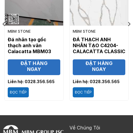
MBM STONE
MBM STONE
Đá nhân tạo gốc
ĐÁ THẠCH ANH
thạch anh vân
NHÂN TẠO C4204-
Calacatta MBM03
CALACATTA CLASSIC
ĐẶT HÀNG
ĐẶT HÀNG
NGAY
NGAY
Liên hệ: 0328.356.565
Liên hệ: 0328.356.565
ĐỌC TIẾP
ĐỌC TIẾP
Về Chúng Tôi