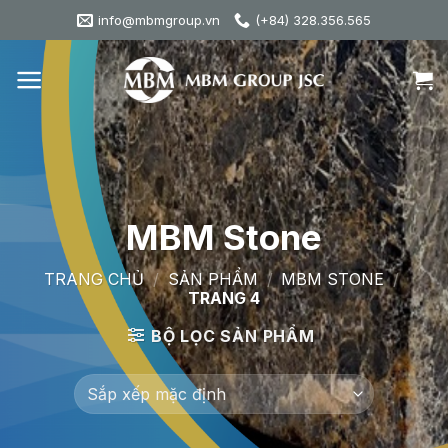
Skip
info@mbmgroup.vn
(+84) 328.356.565
to
content
MBM Stone
TRANG CHỦ
/
SẢN PHẨM
/
MBM STONE
/
TRANG 4
BỘ LỌC SẢN PHẨM