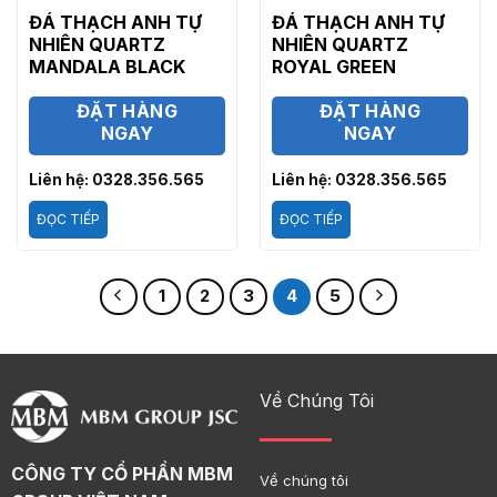
ĐÁ THẠCH ANH TỰ
ĐÁ THẠCH ANH TỰ
NHIÊN QUARTZ
NHIÊN QUARTZ
MANDALA BLACK
ROYAL GREEN
ĐẶT HÀNG
ĐẶT HÀNG
NGAY
NGAY
Liên hệ: 0328.356.565
Liên hệ: 0328.356.565
ĐỌC TIẾP
ĐỌC TIẾP
1
2
3
4
5
Về Chúng Tôi
CÔNG TY CỔ PHẦN MBM
Về chúng tôi